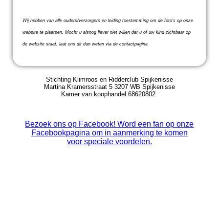
Wij hebben van alle ouders/verzorgers en leiding toestemming om de foto's op onze
website te plaatsen. Mocht u alsnog liever niet willen dat u of uw kind zichtbaar op
de website staat, laat ons dit dan weten via de contactpagina
Stichting Klimroos en Ridderclub Spijkenisse
Martina Kramersstraat 5 3207 WB Spijkenisse
Kamer van koophandel 68620802
Bezoek ons op Facebook! Word een fan op onze
Facebookpagina om in aanmerking te komen
voor speciale voordelen.